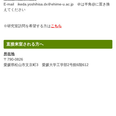
E-mail ikeda.yoshihisa.dx＠ehime-u.ac.jp ＠は半角@に置き換
えてください
※研究室訪問を希望する方は
こちら
直接来室される方へ
所在地
〒790-0826
愛媛県松山市文京町3 愛媛大学工学部2号館6階612