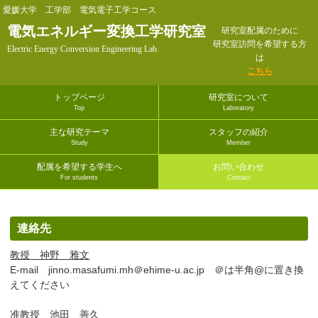
愛媛大学 工学部 電気電子工学コース
電気エネルギー変換工学研究室
研究室配属のために
研究室訪問を希望する方
Electric Energy Conversion Engineering Lab.
は
こちら
トップページ
研究室について
Top
Laboratory
主な研究テーマ
スタッフの紹介
Study
Member
配属を希望する学生へ
お問い合わせ
For students
Contact
連絡先
教授 神野 雅文
E-mail jinno.masafumi.mh＠ehime-u.ac.jp ＠は半角@に置き換
えてください
准教授 池田 善久